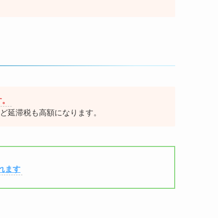
す。
ど延滞税も高額になります。
れます