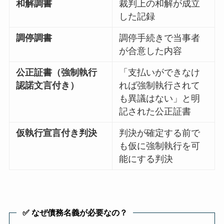
和解調書
裁判上の和解が成立
した記録
調停調書
調停手続きで当事者
が合意した内容
公正証書（強制執行
「支払いができなけ
認諾文言付き）
れば強制執行されて
も異議はない」と明
記された公正証書
仮執行宣言付き判決
判決が確定する前で
も仮に強制執行を可
能にする判決
✅
なぜ債務名義が必要なの？