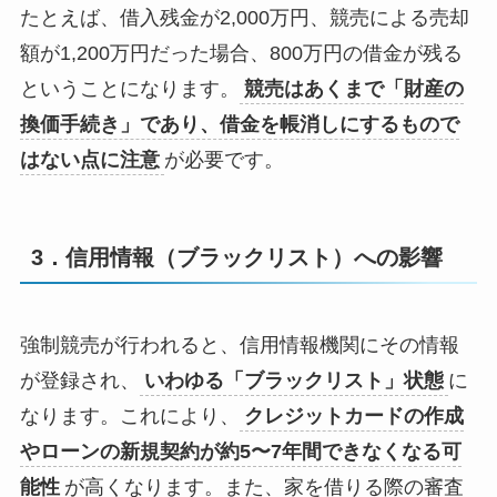
たとえば、借入残金が
2,000
万円、競売による売却
額が
1,200
万円だった場合、800万円の借金が残る
ということになります。
競売はあくまで「財産の
換価手続き」であり、借金を帳消しにするもので
はない点に注意
が必要です。
3．信用情報（ブラックリスト）への影響
強制競売が行われると、信用情報機関にその情報
が登録され、
いわゆる「ブラックリスト」状態
に
なります。これにより、
クレジットカードの作成
やローンの新規契約が約
5
〜
7
年間できなくなる可
能性
が高くなります。また、家を借りる際の審査