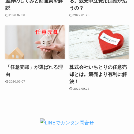
差押のしくみと回避策を解
る。競売申立費用は誰が払
説
うの？
2020.07.30
2022.01.25
「任意売却」が選ばれる理
株式会社いちとりの任意売
由
却とは。競売より有利に解
決！
2020.09.07
2022.09.27