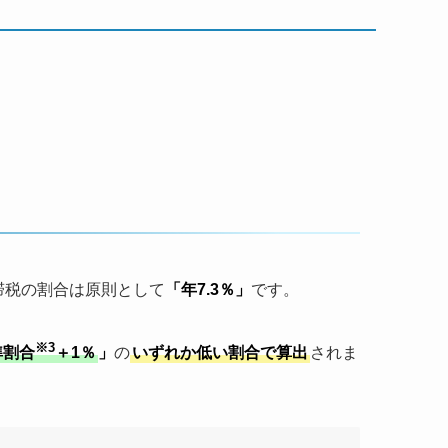
滞税の割合は原則として
「年7.3％」
です。
※3
準割合
＋1％
」
の
いずれか低い割合で算出
されま