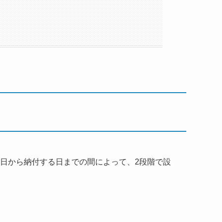
日から納付する日までの間によって、
2
段階で設