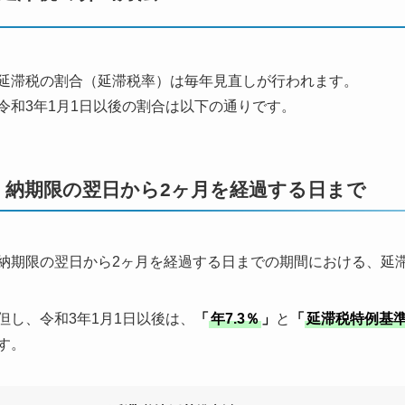
延滞税の割合（延滞税率）は毎年見直しが行われます。
令和
3
年
1
月
1
日以後の割合は以下の通りです。
納期限の翌日から2ヶ月を経過する日まで
納期限の翌日から
2
ヶ月を経過する日までの期間における、延
但し、令和
3
年
1
月
1
日以後は、
「
年7.3％
」
と
「
延滞税特例基
す。