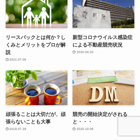
リースバックとは何か？し
新型コロナウイルス感染症
くみとメリットをプロが解
による不動産競売状況
説
2020.04.20
2021.07.06
頑張ることは大切だが、頑
競売の開始決定がされる
張らないことも大事
と・・・
2019.07.29
2020.10.06