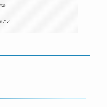
方法
ること