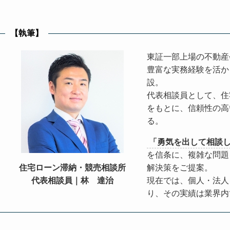
【執筆】
東証一部上場の不動産
豊富な実務経験を活か
設。
代表相談員として、住
をもとに、信頼性の高
る。
「勇気を出して相談
を信条に、複雑な問題
住宅ローン滞納・競売相談所
解決策をご提案。
代表相談員｜
林 達治
現在では、個人・法人
り、その実績は業界内