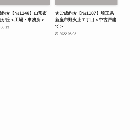
約★【№1146】山形市
★ご成約★【№1187】埼玉県
松が丘＜工場・事務所＞
新座市野火止７丁目＜中古戸建
て＞
.06.13
2022.08.08