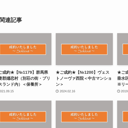
関連記事
ご成約★【№1179】群馬県
★ご成約★【№1200】ヴェス
★ご成
妻郡嬬恋村（別荘の街・プリ
トノーヴァ西院＜中古マンショ
垂水
スランド内）＜保養所＞
ン＞
※リ
021.09.15
2024.02.16
2019