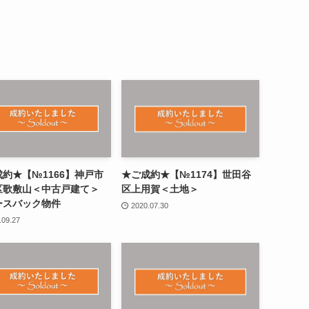
約★【№1166】神戸市
★ご成約★【№1174】世田谷
区歌敷山＜中古戸建て＞
区上用賀＜土地＞
ースバック物件
2020.07.30
.09.27