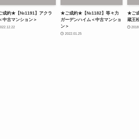
ご成約★【№1191】アクラ
★ご成約★【№1182】等々力
★ご成
＜中古マンション＞
ガーデンハイム＜中古マンショ
蔵王
ン＞
022.12.22
2018
2022.01.25