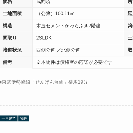
価格
成約済
所
土地面積
（公簿）100.11㎡
延
構造
木造セメントかわらぶき2階建
築
間取り
2SLDK
土
接道状況
西側公道 ／北側公道
取
備考
※本物件は債権者の応諾が必要です
■東武伊勢崎線「せんげん台駅」徒歩19分
一戸建て
物件