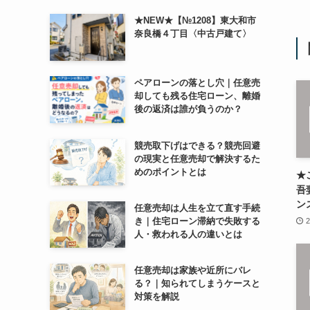
★NEW★【№1208】東大和市
奈良橋４丁目〈中古戸建て〉
ペアローンの落とし穴｜任意売
却しても残る住宅ローン、離婚
後の返済は誰が負うのか？
競売取下げはできる？競売回避
の現実と任意売却で解決するた
めのポイントとは
★
吾
ン
任意売却は人生を立て直す手続
き｜住宅ローン滞納で失敗する
2
人・救われる人の違いとは
任意売却は家族や近所にバレ
る？｜知られてしまうケースと
対策を解説