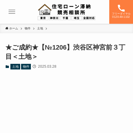
フリーダイヤル
0120-49-1102
ホーム
物件
土地
★ご成約★【№1206】渋谷区神宮前３丁
目＜土地＞
2025.03.28
土地
物件