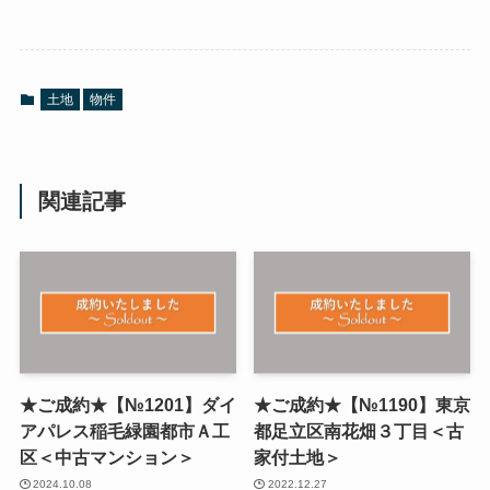
土地
物件
関連記事
★ご成約★【№1201】ダイ
★ご成約★【№1190】東京
アパレス稲毛緑園都市Ａ工
都足立区南花畑３丁目＜古
区＜中古マンション＞
家付土地＞
2024.10.08
2022.12.27