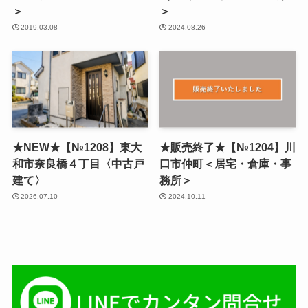
＞
＞
2019.03.08
2024.08.26
★NEW★【№1208】東大
★販売終了★【№1204】川
和市奈良橋４丁目〈中古戸
口市仲町＜居宅・倉庫・事
建て〉
務所＞
2026.07.10
2024.10.11