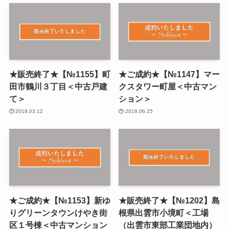
★販売終了★【№1155】町
★ご成約★【№1147】マー
田市鶴川３丁目＜中古戸建
クスタワー町屋＜中古マン
て＞
ション＞
2019.03.12
2018.06.25
★ご成約★【№1153】新ゆ
★販売終了★【№1202】島
りグリーンタウンけやき街
根県出雲市小境町＜工場
区１号棟＜中古マンション
（出雲市東部工業団地内）