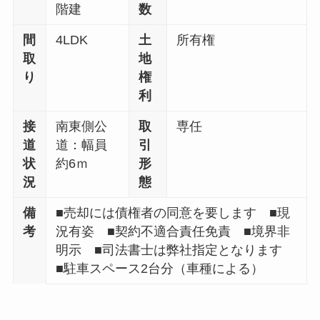
階建
数
間
4LDK
土
所有権
取
地
り
権
利
接
南東側公
取
専任
道
道：幅員
引
状
約6ｍ
形
況
態
備
■売却には債権者の同意を要します ■現
考
況有姿 ■契約不適合責任免責 ■境界非
明示 ■司法書士は弊社指定となります
■駐車スペース2台分（車種による）