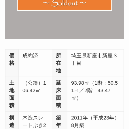
価
成約済
所
埼玉県新座市新座３
格
在
丁目
地
土
（公簿）1
延
93.98㎡（1階：50.5
地
06.42㎡
床
1㎡／2階：43.47
面
面
㎡）
積
積
構
木造スレ
築
2011年（平成23年）
造
ートぶき2
年
8月築